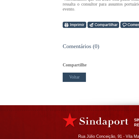
ressalta o consultor para assuntos portu
evento.
Comentários (0)
Compartilhe
Voltar
SI
RE
Rua Júlio Conceição, 91 - Vila M