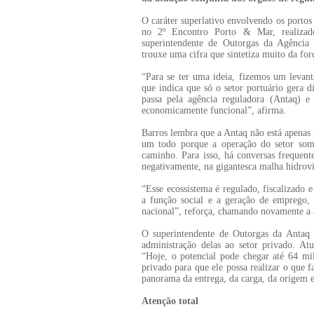
O caráter superlativo envolvendo os portos
no 2º Encontro Porto & Mar, realizado
superintendente de Outorgas da Agência 
trouxe uma cifra que sintetiza muito da for
“Para se ter uma ideia, fizemos um leva
que indica que só o setor portuário gera 
passa pela agência reguladora (Antaq) e
economicamente funcional”, afirma.
Barros lembra que a Antaq não está apenas
um todo porque a operação do setor so
caminho. Para isso, há conversas frequente
negativamente, na gigantesca malha hidroviá
“Esse ecossistema é regulado, fiscalizado
a função social e a geração de emprego, 
nacional”, reforça, chamando novamente a a
O superintendente de Outorgas da Antaq
administração delas ao setor privado. At
“Hoje, o potencial pode chegar até 64 mil
privado para que ele possa realizar o que 
panorama da entrega, da carga, da origem e
Atenção total