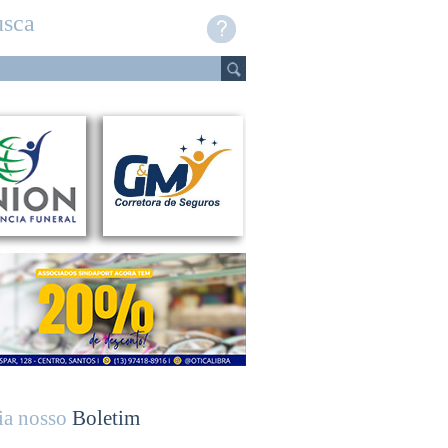
sca
ia nosso
Boletim