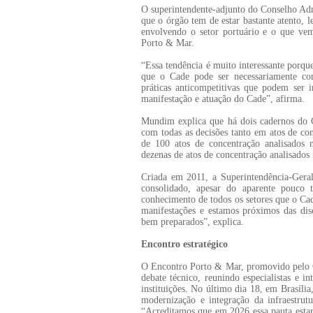
O superintendente-adjunto do Conselho Ad
que o órgão tem de estar bastante atento, 
envolvendo o setor portuário e o que ve
Porto & Mar.
“Essa tendência é muito interessante porq
que o Cade pode ser necessariamente co
práticas anticompetitivas que podem ser 
manifestação e atuação do Cade”, afirma.
Mundim explica que há dois cadernos do C
com todas as decisões tanto em atos de co
de 100 atos de concentração analisados
dezenas de atos de concentração analisados
Criada em 2011, a Superintendência-Gera
consolidado, apesar do aparente pouco 
conhecimento de todos os setores que o Cad
manifestações e estamos próximos das disc
bem preparados”, explica.
Encontro estratégico
O Encontro Porto & Mar, promovido pelo G
debate técnico, reunindo especialistas e i
instituições. No último dia 18, em Brasília
modernização e integração da infraestrutu
“Acreditamos que em 2026 essa pauta estará