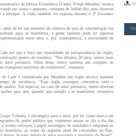
Ve
ministrativo de Defesa Econômica (Cade), Felipe Mundim, mostra
levando em conta o aumento constante de leilões dos mais diversos
m a reboque. A visão também foi exposta durante o 2º Encontro
ue, além de ter um aumento do número de atos de concentração em
Ver
nsultado para se manifestar, a gente também pode ter algumas
implementadas nesse setor e, por consequência, a necessidade de
ade em que é feito um consolidado da jurisprudência do órgão,
ncentração quanto de condutas. “Nos últimos 20 anos, temos mais
 no setor portuário. Além disso, temos também um conjunto de
 no transporte marítimo de contêineres”, enumera.
l do Cade é considerada por Mundim um órgão técnico bastante
tempo de existência. “Esse órgão consegue concentrar todo o
e analisa. Em especial, no caso do setor portuário, temos diversas
ussões para que, quando seja instado a se manifestar, estejamos
rupo Tribuna, é estratégico para o setor, por ter como marca um
ntegrantes do poder público que realmente atuam no dia a dia das
, o evento reforçou o papel estratégico de entidades e empresas na
ra brasileira, ao tratar da segunda onda de concessões no País.
 dentro de todo debate do setor portuário e marítimo do Brasil”,