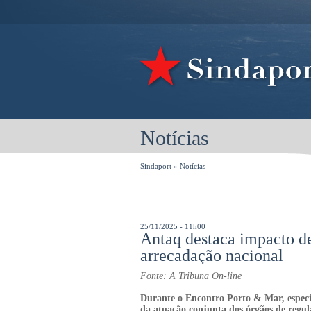
Notícias
Sindaport
»
Notícias
25/11/2025 - 11h00
Antaq destaca impacto de
arrecadação nacional
Fonte: A Tribuna On-line
Durante o Encontro Porto & Mar, especia
da atuação conjunta dos órgãos de regul