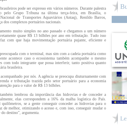
Bu
 brasileiros pode ser expresso em vários números. Durante palestra
 pelo Grupo Tribuna na última terça-feira, em Brasília, o
Nacional de Transportes Aquaviários (Antaq), Renildo Barros,
ça dos complexos portuários nacionais.
ntamento muito simples no ano passado e chegamos a um número
diretamente quase R$ 13 bilhões por ano em tributação. Tudo isso
 faz com que haja movimentação portuária pujante, eficiente e
 preocupada com o terminal, mas sim com a cadeia portuária como
mente acontece caso o ecossistema também acompanhe o mesmo
s com todo integrante que possa interferir, tanto positiva quanto
ria brasileira.
 e acompanhado por nós. A agência se preocupa diuturnamente com
renda e tributação trazida pelo setor portuário para a economia
tenção para o valor de R$ 13 bilhões.
 também lembrou da importância das hidrovias e de conceder a
ualmente, elas correspondem a 16% da malha logística do País.
 quilômetros, se a gente conseguir conceder as hidrovias para o
faz de melhor, otimizando o acesso e, com isso, conseguir mudar o
 do destino”, argumenta.
Le